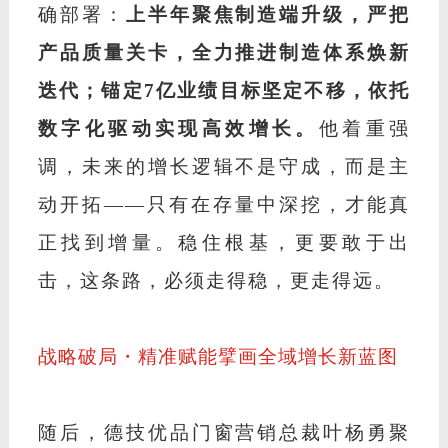
确部署：
上半年聚焦制造端升级，严把
产品质量关卡，全力推进制造体系焕新
迭代；锚定
7亿业绩目标坚定不移，依托
数字化驱动实现高效增长。
他着重强
调，未来的增长逻辑不是守成，而是主
动开拓
——只有在存量中深挖，才能真
正找到增量。稳住根基，更要敢于出
击，这条路，必须走得稳，更走得远。
战略破局・精准赋能擘画全域增长新蓝图
随后，德技优品门窗营销总裁叶杨勇聚