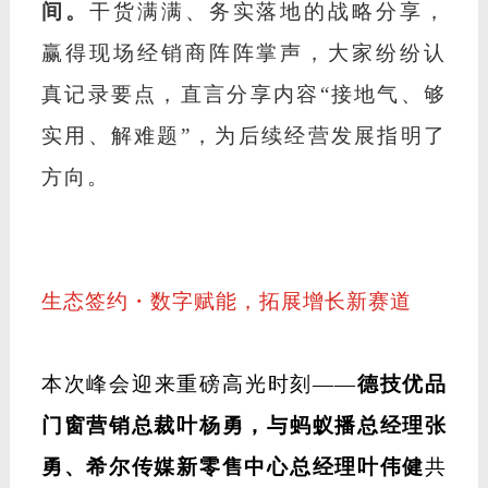
间。
干货满满、务实落地的战略分享，
赢得现场经销商阵阵掌声，大家纷纷认
真记录要点，直言分享内容
“接地气、够
实用、解难题”，为后续经营发展指明了
方向。
生态签约・数字赋能，拓展增长新赛道
本次峰会迎来重磅高光时刻
——
德技优品
门窗营销总裁叶杨勇，与蚂蚁播总经理张
勇、希尔传媒新零售中心总经理叶伟健
共