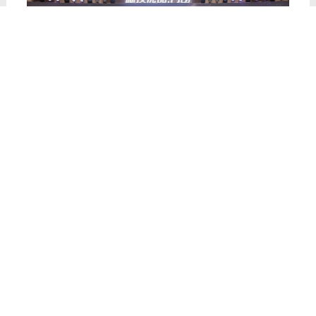
峰会现场还举行了隆重的
经销商合作协议
签署仪式
，一纸协议承载着沉甸甸的信
任，更彰显着双向奔赴的笃定。众多经销
商伙伴坚定选择与德技优品门窗携手同
行，既是对品牌实力的高度认可，更是对
未来共赢发展的满满信心，双方将以此次
签约为纽带，同心同向、使命必达，共拓