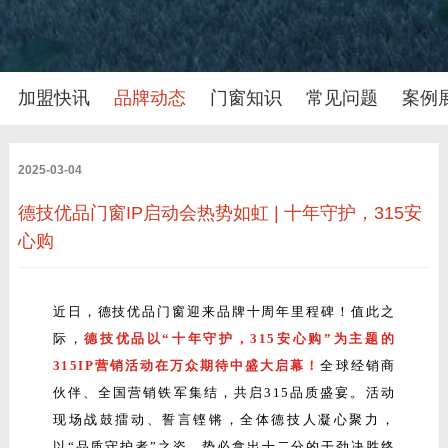
加盟快讯
品牌动态
门窗知识
常见问题
案例
2025-03-04
德技优品门窗IP启动会热势如虹 | 十年守护，315安
心购
近日，德技优品门窗迎来品牌十周年里程碑！值此之
际，
德技优品以“十年守护，315安心购”为主题的
315IP营销活动在万众期待中盛大启幕！
全球经销商
伙伴、全国营销铁军集结，共启315品质盛宴。活动
现场战鼓擂动、誓言铿锵，全体德技人凝心聚力，
以“品质守护者”之姿，势必拿出十二分的干劲决胜终