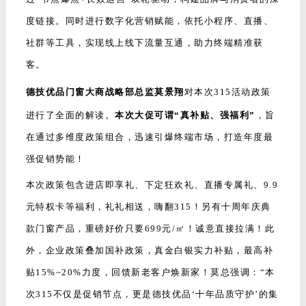
度链接。同时进行数字化营销赋能，依托小程序、直播、
社群等工具，实现线上线下流量互通，助力终端精准获
客。
德技优品门窗大商战略部总监莫景翔
对本次315活动政策
进行了全面的解读。
本次大促可谓“真补贴、强福利”
，旨
在通过多维度政策组合，迅速引爆终端市场，打造年度最
强促销势能！
本次政策包含进店即享礼、下定狂欢礼、直播专属礼、9.9
元特权卡等福利，礼礼相送，嗨翻315！另有十周年庆典
款门窗产品，重磅好价只要699元/㎡！诚意直接拉满！此
外，企业政策叠加国补政策，真金白银实力补贴，最高补
贴15%~20%力度，回馈新老客户焕新家！
莫总强调：
“本
次315不仅是促销节点，更是德技优品‘十年品质守护’的集