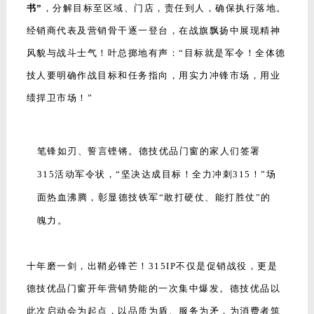
书”
，分解目标至区域、门店，责任到人，确保执行落地。
经销商代表及营销骨干逐一登台，在战旗飘扬中展现精神
风貌与战斗士气！叶总掷地有声：“目标就是军令！全体德
技人要明确作战目标和任务指向，用实力冲锋市场，用业
绩捍卫市场！”
笔锋如刃、誓言铿锵。德技优品门窗的家人们签署
315活动军令状，“坚决达成目标！全力冲刺315！”场
面热血沸腾，彰显德技铁军“敢打硬仗、能打胜仗”的
魄力。
十年磨一剑，出鞘必锋芒！315IP不仅是促销战役，更是
德技优品门窗开年营销势能的一次集中爆发。德技优品以
此次启动会为起点，以品质为盾、服务为矛，为消费者筑