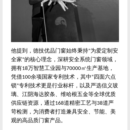
他提到，德技优品门窗始终秉持
为爱定制安
“
全家
的核心理念，深耕安全系统门窗领域，
”
拥有
万智慧工业园与
㎡生产基地，
18
70000
凭借
余项国家专利技术，其中
四面六点
100
“
锁
专利技术更是行业标杆，以及严选信义玻
”
璃、江阴海达胶条、维哈根五金等全球优质
供应链资源，通过
道精密工艺与
道严
168
38
苛检测，为消费者打造兼具安全、节能、美
观的高品质门窗产品。