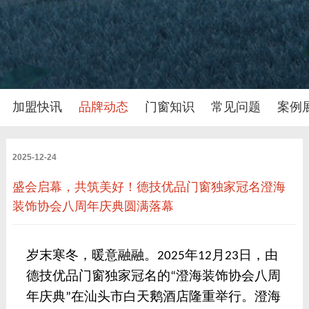
加盟快讯
品牌动态
门窗知识
常见问题
案例
2025-12-24
盛会启幕，共筑美好！德技优品门窗独家冠名澄海
装饰协会八周年庆典圆满落幕
岁末寒冬，暖意融融。
年
月
日，由
2025
12
23
德技优品门窗独家冠名的
澄海装饰协会八周
“
年庆典
在汕头市白天鹅酒店隆重举行。澄海
”