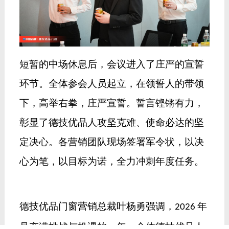
短暂的中场休息后，会议进入了庄严的宣誓
环节。全体参会人员起立，在领誓人的带领
下，高举右拳，庄严宣誓。誓言铿锵有力，
彰显了德技优品人攻坚克难、使命必达的坚
定决心。
各营销团队现场签署军令状，以决
心为笔，以目标为诺，全力冲刺年度任务。
德技优品门窗营销总裁叶杨勇强调
，
年
2026
是充满挑战与机遇的一年，全体德技优品人