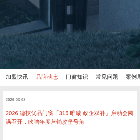
加盟快讯
品牌动态
门窗知识
常见问题
案例
2026-03-03
2026 德技优品门窗「315 唯诚 政企双补」启动会圆
满召开，吹响年度营销攻坚号角