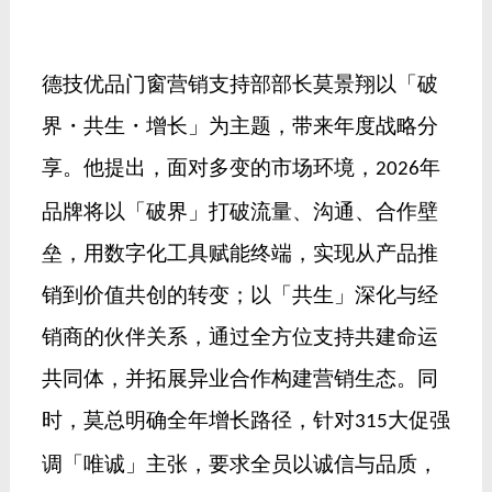
德技优品门窗营销支持部部长莫景翔以「破
界・共生・增长」为主题，带来年度战略分
享。他提出，面对多变的市场环境，
年
2026
品牌将以「破界」打破流量、沟通、合作壁
垒，用数字化工具赋能终端，实现从产品推
销到价值共创的转变；以「共生」深化与经
销商的伙伴关系，通过全方位支持共建命运
共同体，并拓展异业合作构建营销生态。同
时，莫总明确全年增长路径，针对
大促强
315
调「唯诚」主张，要求全员以诚信与品质，