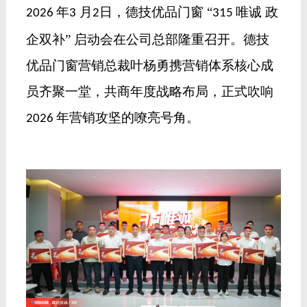
年
月
日，德技优品门窗
“
唯诚
政
2026
3
2
315
企双补
” 启动会在公司总部隆重召开。
德技
优品门窗营销总裁叶杨勇
携营销体系核心成
员齐聚一堂，共商年度战略布局，正式吹响
年营销攻坚的嘹亮号角。
2026