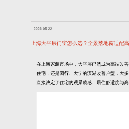
2026-05-22
上海大平层门窗怎么选？全景落地窗适配
在上海家装市场中，大平层已然成为高端改善
住宅，还是闵行、大宁的滨湖改善户型，大多
直接决定了住宅的观景质感、居住舒适度与高
上海属于典型的亚热带季风气候，常年多台风
门窗的抗风压、水密性、隔音隔热、安全防护
求落地窗的颜值，忽略了上海本地气候适配性