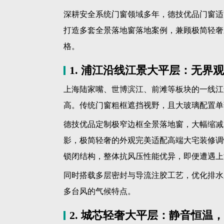
响。
2.
高密防水
：采用三道密封+注胶工艺，搭配
题。
3.
静音舒适
：临街户型优选中空隔音玻璃，有
4.
安全防护
：标配多重防坠结构、儿童安全锁
5.
本地服务
：选择本地有成熟门店与售后体系
时。
总结
上海大平层门窗装修，是颜值、性能、安全与
合上海台风、梅雨、城区噪音等居住特点，兼
端人居需求。德技优品门窗依托成熟的产品体