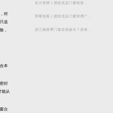
实力登榜 | 德技优品门窗斩获
，专
2026 年度 “门窗十大品牌” 殊荣，
以中国智造赋
荣耀加冕 | 德技优品门窗荣膺广东
省门业协会第四届副会长单位，雷
少军董事
浙江梅雨季门窗容易渗水？原来差
别在注胶工艺
型，
装风
极
光