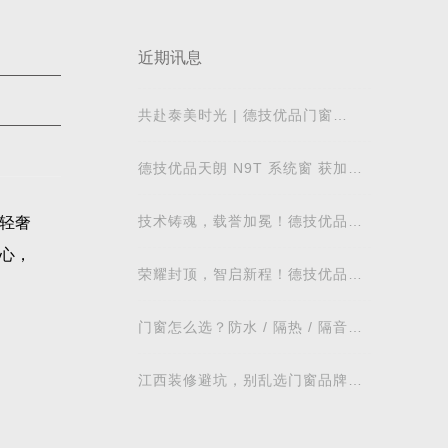
近期讯息
共赴泰美时光 | 德技优品门窗
2026核心经销商峰会荣耀启幕
德技优品天朗 N9T 系统窗 获加拿
大能源之星节能认证
技术铸魂，载誉加冕！德技优品门
轻奢
窗荣获科学技术奖
心，
荣耀封顶，智启新程！德技优品门
窗肇庆智慧工业园铸就门窗智造新
标杆
门窗怎么选？防水 / 隔热 / 隔音需
求对照表，湖北本地业主直接抄作
，对
业
江西装修避坑，别乱选门窗品牌，
只追
德技优品门窗可作为装修对比参考
验，