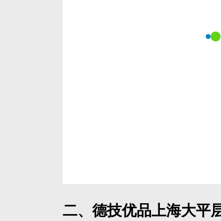
3. 滨湖改善大平层：防潮耐候
闵行、大宁等滨湖、园林旁的改善型大平层，
化、五金卡顿、窗台发霉等问题。
德技优品门窗采用汽车级EPDM三元乙丙密
化变形。搭配多道密封结构，大幅提升门窗气
持居家干爽舒适。
整体窗体结构经过精细化优化，开关顺滑稳固
幅延长门窗使用寿命，适配改善型住宅长期居
三、上海大平层门窗定
结合上海本地落地经验，高端大平层门窗无需
准：
1.
结构稳固
：优选加厚多腔体原生铝型材，整