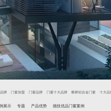
品牌
门窗加盟
门窗品牌
门窗十大品牌
断桥铝合金门窗
十大品
例展示
专题
产品优势
德技优品门窗案例