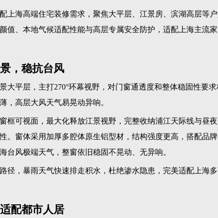
科学排水系统，从容应对梅雨季暴雨天气，杜绝渗水、结露、发
效削弱外界噪音，打造静谧居家环境。
与开窗限位，全方位守护高层居家安全。
的品牌，保障勘测、定制、安装、维保全流程标准化，售后响应
本地化适配的综合选择。单纯追求大玻璃、窄边框远远不够，只
顾高层安全防护、密封防水、静音恒温的门窗方案，才能真正适
系、丰富的上海本地落地案例与完善的全国售后体系，为上海各