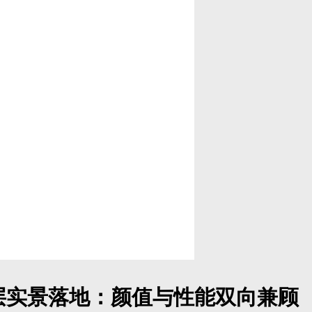
，长效耐用
绿植茂密、空气湿度更高，门窗长期处于潮湿环境，容易出现胶
封胶条，抗老化、耐腐蚀、韧性十足，长期适应上海高湿气候，不
密性与水密性，有效隔绝室外潮湿空气，避免室内返潮发霉，长
，五金配件耐用性强，能够适配上海长期多雨、潮湿的气候环境
住需求。
制，认准这几个核心标准
盲目追求高价，选对适配配置才是关键，普通业主可直接参考以
体结构扎实，抗风压能力强，适配高层大风、台风天气，杜绝晃