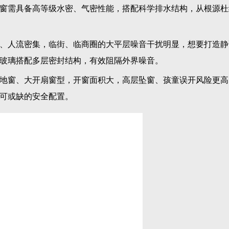
性。窗体采用加厚多腔体原生铝型材，结构强度更高，搭配品牌
海台风极端天气，整窗依旧稳固不晃动、无异响。
路径，暴雨天气快速排走积水，杜绝渗水隐患，完美适配上海多
，适配都市人居
城市主干道与商圈，噪音污染、四季温差是居住核心痛点。针对
大核心性能升级。
阻隔外界车流、人流噪音，关窗即可打造静谧居家空间，满足日常休
6隔热条与多层密封结构，有效阻断热量传导，夏季阻隔室外热浪
，降低居家能耗。
简、意式轻奢、港式轻奢等主流装修风格，让室内空间通透高级
全锁、开窗限位装置，限制开窗幅度，从根源规避高层孩童坠楼