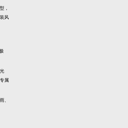
霉问
更及
有贴
配高
大片