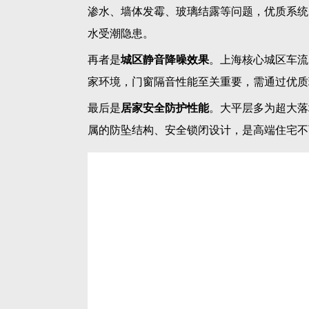
影，极简轻奢的外观完美适配高端大宅装修调
锁闭结构，整体抗风压性能优异，即便遭遇上
同时搭载多层密封与导流注胶工艺，优化排水
多台风的气候特点。
2. 城芯轻奢大平层：静音恒温
静安、徐汇、长宁等城芯核心区域，住宅紧邻
户型，德技优品门窗聚焦静音、隔热、密封三
全屋配置高规格中空Low-E玻璃，可有效
办公、居家放松的安静需求。搭配优质PA6
留存室内暖意，改善上海冬冷夏热的居住体感
在外观设计上，极简雅黑窄框造型百搭现代极
合上海高端业主的审美需求。同时搭载儿童安
险，兼顾颜值、舒适与安全。