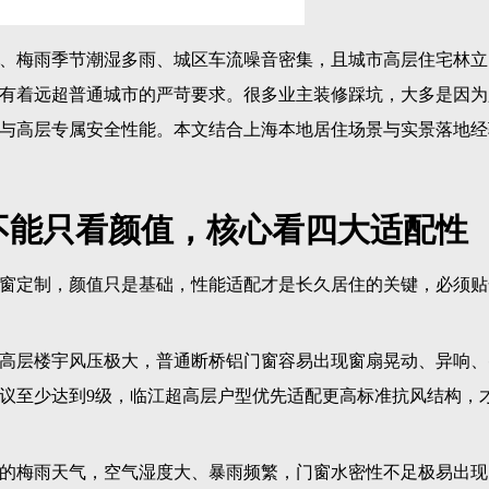
地窗、大开扇窗型，开窗面积大，高层坠窗、孩童误开风险更高
可或缺的安全配置。
层实景落地：颜值与性能双向兼顾
配上海高端住宅装修需求，聚焦大平层、江景房、滨湖高层等户
颜值、本地气候适配性能与高层专属安全防护，适配上海主流家
观景，稳抗台风
景大平层，主打270°环幕视野，对门窗通透度和整体稳固性要求
薄，高层大风天气易晃动异响。
窗框可视面，最大化释放江景视野，完整收纳浦江天际线与昼夜