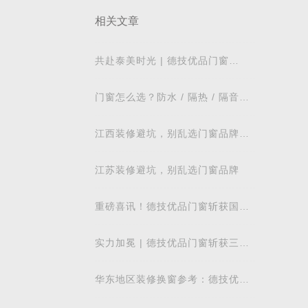
相关文章
共赴泰美时光 | 德技优品门窗
2026核心经销商峰会荣耀启幕
合本
门窗怎么选？防水 / 隔热 / 隔音需
求对照表，湖北本地业主直接抄作
业
密封
江西装修避坑，别乱选门窗品牌，
德技优品门窗可作为装修对比参考
才能从
江苏装修避坑，别乱选门窗品牌
窗台
重磅喜讯！德技优品门窗斩获国际
飓风认证，硬核实力再获权威认可
绝渗
实力加冕 | 德技优品门窗斩获三项
行业重磅荣誉，以智造力量赋能高
谧居
质量发展
华东地区装修换窗参考：德技优品
门窗本地气候适配解析