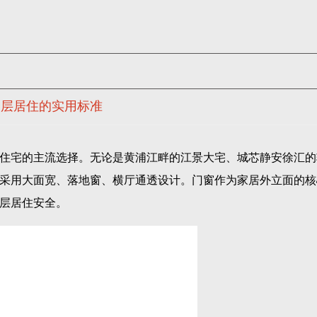
高层居住的实用标准
住宅的主流选择。无论是黄浦江畔的江景大宅、城芯静安徐汇的
采用大面宽、落地窗、横厅通透设计。门窗作为家居外立面的核
层居住安全。
、梅雨季节潮湿多雨、城区车流噪音密集，且城市高层住宅林立
有着远超普通城市的严苛要求。很多业主装修踩坑，大多是因为
与高层专属安全性能。本文结合上海本地居住场景与实景落地经