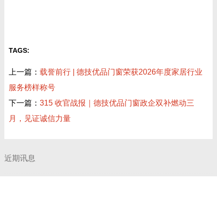
TAGS:
上一篇：
载誉前行 | 德技优品门窗荣获2026年度家居行业
服务榜样称号
下一篇：
315 收官战报｜德技优品门窗政企双补燃动三
月，见证诚信力量
近期讯息
共赴泰美时光 | 德技优品门窗 2026核心经销商峰会荣耀启幕
德技优品天朗 N9T 系统窗 获加拿大能源之星节能认证