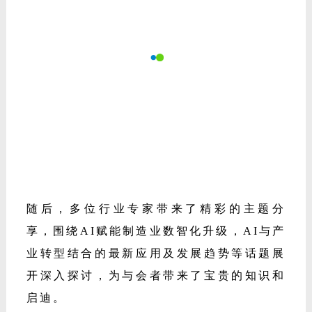
自为新加入智能制造专委会的会员单位授
牌，这不仅是对新成员的认可与欢迎，更是
凝聚行业力量、共同迈向智能未来的庄重宣
示。
随后，多位行业专家带来了精彩的主题分
享，围绕
AI赋能制造业数智化升级，AI与产
业转型结合的最新应用及发展趋势等话题展
开深入探讨，为与会者带来了宝贵的知识和
启迪。
在《智造力
:门窗行业的新生产力革命》主题
论坛上，嘉宾们围绕“产业数字化发展新趋
势”“企业布局智能制造的机遇与挑战”“智能