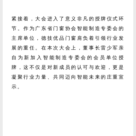
雷少军回顾了过去一年行业在自动化生产、
AI质检、供应链数字化等领域的丰硕实践，
这些成果充分印证了智能化对效率与品质的
双重提升。他强调，
作为行业标杆，德技优
品门窗正以肇庆智慧工业园建设为支点，持
续加码智能制造投入，致力于为行业输出可
复制、可借鉴的
“智造”经验。
>>> 聚力同行：授牌仪式 & 思想盛宴
紧接着，大会进入了意义非凡的授牌仪式环
节。作为广东省门窗协会智能制造专委会的
主席单位，德技优品门窗肩负着引领行业发
展的重任。在本次大会上，董事长雷少军亲