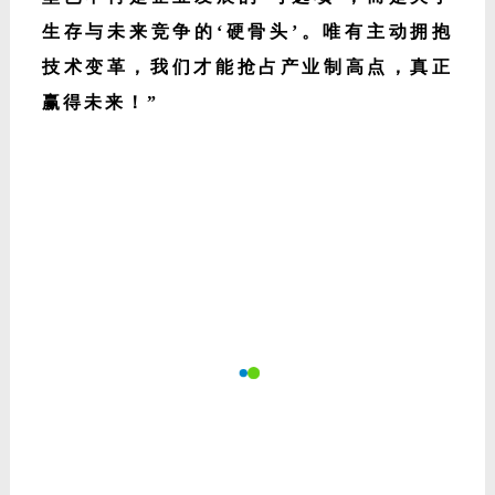
琪林发表了重要致辞。他强调了智能制造对
广东门窗产业高质量发展的重要性，肯定了
专委会的工作成果，并号召行业同仁把握机
遇，共谋数智化转型之路。
广东省门窗协会智能制造专委会会长、德技
优品门窗董事长雷少军深刻指出：
“数字化转
型已不再是企业发展的‘可选项’，而是关乎
生存与未来竞争的‘硬骨头’。唯有主动拥抱
技术变革，我们才能抢占产业制高点，真正
赢得未来！”