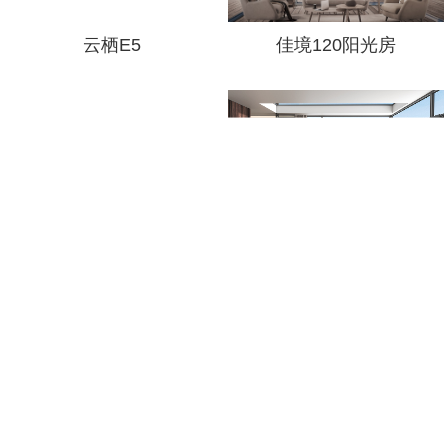
云栖E5
佳境120阳光房
菲凡G46
麒麟K5被动窗
首页
1
2
3
下一页
末页