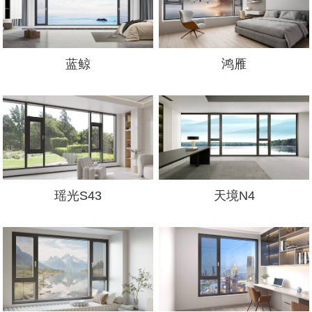
蓝鲸
鸿雁
瑶光S43
天境N4