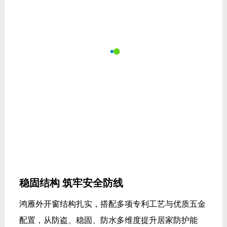
稳固结构 筑牢安全防线
鸿雁外开窗结构扎实，搭配多项专利工艺与优质五金
配置，从防盗、稳固、防水多维度提升居家防护能
力，细节拉满安全感。
- 国家发明专利 -
搭载品牌专利四面六点锁，多点位同步咬合锁闭，相
比普通两点锁，锁闭覆盖面积更大、贴合精度更高，
有效提升窗扇抗撬、抗风压形变能力，居家防护更有
保障。
- 扎实结构工艺 -
采用6063-T5高精级铝型材，标配1.8mm加厚壁厚，基