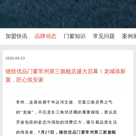
加盟快讯
品牌动态
门窗知识
常见问题
案例
2025-09-23
德技优品门窗常州第三旗舰店盛大启幕！龙城添新
翼，匠心筑安家
常州，这座坐拥千年运河文脉、尽显江南灵秀之气
的“龙城”，不仅是长三角经济圈的重要枢纽，更以其
开放包容的姿态与强劲的消费活力，吸引着品质生活
的缔造者。
7月27日，
德技优品门窗
常州第三家旗舰