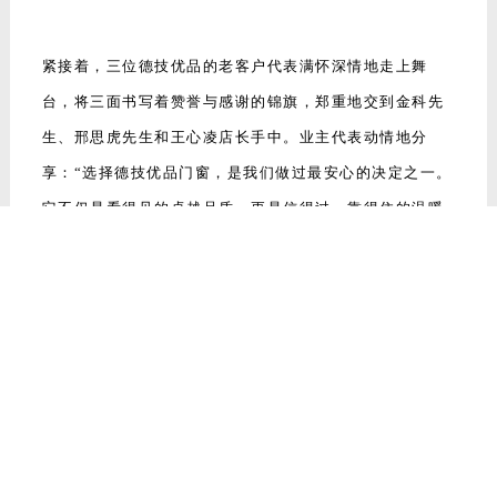
紧接着，三位德技优品的老客户代表满怀深情地走上舞
台，将三面书写着赞誉与感谢的锦旗，郑重地交到金科先
生、邢思虎先生和王心凌店长手中。业主代表动情地分
享：“选择德技优品门窗，是我们做过最安心的决定之一。
它不仅是看得见的卓越品质，更是信得过、靠得住的温暖
承诺！”这朴实的话语，正是对德技优品匠心与服务最有力
的肯定。
吉时吉刻，象征着祥瑞与兴旺的舞狮表演登场。两只威武
雄壮的狮子随着锣鼓点灵动起舞，金总与邢总手持朱砂
笔，为雄狮点睛—— 一点左眼，灵气满溢；二点右眼，金
光璀璨！