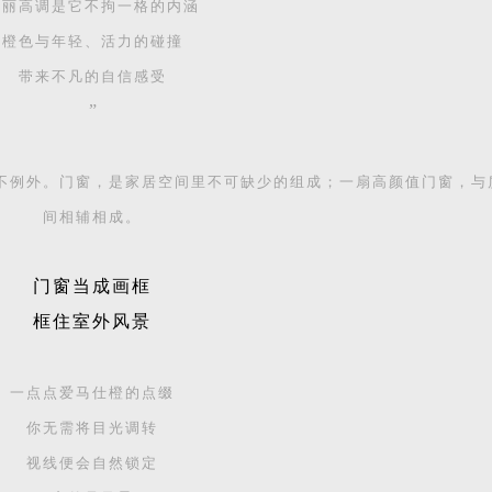
艳丽高调是它不拘一格的内涵
橙色与年轻、活力的碰撞
带来不凡的自信感受
”
不例外。门窗，是家居空间里不可缺少的组成；一扇高颜值门窗，与
间相辅相成。
门窗当成画框
框住室外风景
一点点爱马仕橙的点缀
你无需将目光调转
视线便会自然锁定