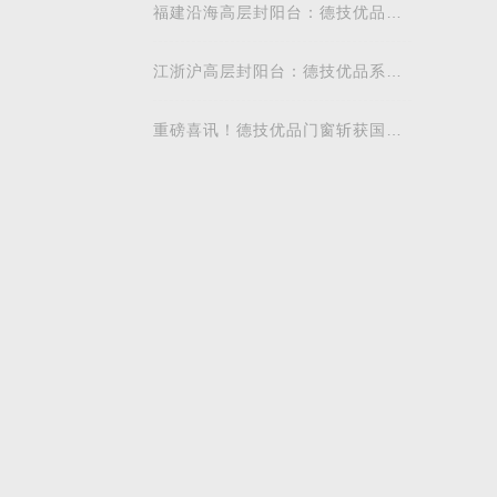
福建沿海高层封阳台：德技优品安
全系统窗抗台风防潮地域解析
江浙沪高层封阳台：德技优品系统
门窗抗风防潮性能解析
重磅喜讯！德技优品门窗斩获国际
飓风认证，硬核实力再获权威认可