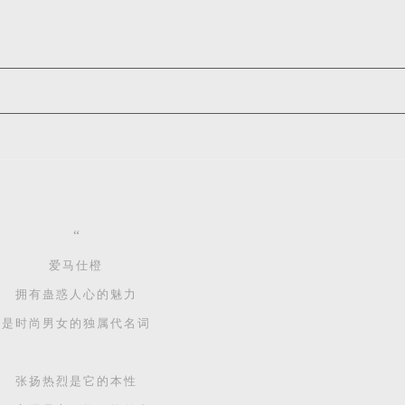
“
爱马仕橙
拥有蛊惑人心的魅力
是时尚男女的独属代名词
张扬热烈是它的本性