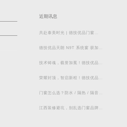
近期讯息
共赴泰美时光 | 德技优品门窗
2026核心经销商峰会荣耀启幕
德技优品天朗 N9T 系统窗 获加拿
大能源之星节能认证
技术铸魂，载誉加冕！德技优品门
窗荣获科学技术奖
荣耀封顶，智启新程！德技优品门
窗肇庆智慧工业园铸就门窗智造新
标杆
门窗怎么选？防水 / 隔热 / 隔音需
求对照表，湖北本地业主直接抄作
业
江西装修避坑，别乱选门窗品牌，
德技优品门窗可作为装修对比参考