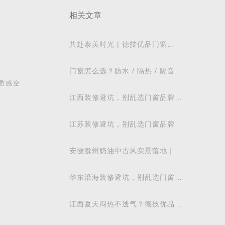
相关文章
共赴泰美时光 | 德技优品门窗
2026核心经销商峰会荣耀启幕
门窗怎么选？防水 / 隔热 / 隔音需
求对照表，湖北本地业主直接抄作
质感空
业
江西装修避坑，别乱选门窗品牌，
德技优品门窗可作为装修对比参考
江苏装修避坑，别乱选门窗品牌
安徽滁州奶油中古风实景落地｜德
技优品系统窗适配江南梅雨气候
华东沿海装修避坑，别乱选门窗品
牌
江西夏天闷热不透气？德技优品微
通风窗怎么样