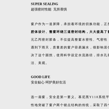
SUPER SEALING
超强密封性能 无所畏惧
窗户作为一道屏障，承担着环境的切换功能，正所
腔体设计、整窗环绕三道密封结构，大大提高了
元乙丙密封胶条，不仅提高整窗水密性、气密性
遇到下雨天，质量差的窗户容易漏水，很影响居住
决了这个困扰，使用科学设定水流路径，排水孔
洁、美观。
GOOD LIFE
安全贴心 呵护美好生活
选一扇窗，安全是第一要义。慕尼黑Y118系统
性地突破了窗户两个锁点结构的传统，采取了四