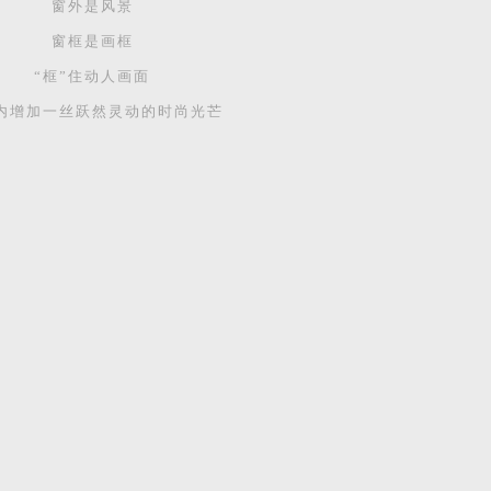
窗外是风景
窗框是画框
“框”住动人画面
内增加一丝跃然灵动的时尚光芒