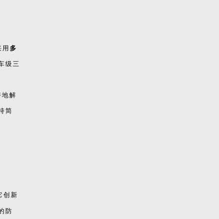
采用
多
车级三
好地解
持简
它创新
的防