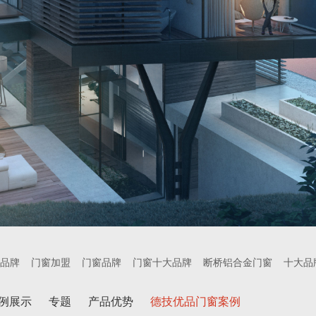
品牌
门窗加盟
门窗品牌
门窗十大品牌
断桥铝合金门窗
十大品
例展示
专题
产品优势
德技优品门窗案例