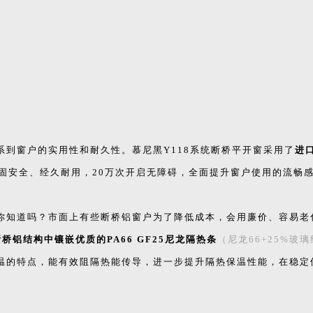
到窗户的实用性和耐久性。慕尼黑Y118系统断桥平开窗采用了
进
固安全、经久耐用，20万次开启无障碍，全面提升窗户使用的流畅
你知道吗？市面上有些断桥铝窗户为了降低成本，会用廉价、容易老
断桥铝结构中镶嵌优质的PA66 GF25尼龙隔热条
（尼龙66+25%玻璃
温的特点，能有效阻隔热能传导，进一步提升隔热保温性能，在稳定