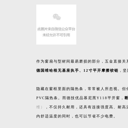
作为窗扇与型材间最易磨损的部分，五金直接关系
德国维哈根无基座执手、12寸平开摩擦铰链
，坚
隐藏在窗框里面的隔热条，常常被人所忽视。但
PVC隔热条。而德技优品慕尼黑Y118平开窗，
维）
，不仅持久耐用，还具有连接强度高、耐高
内舒适温度的同时，也可以节省不少电费。