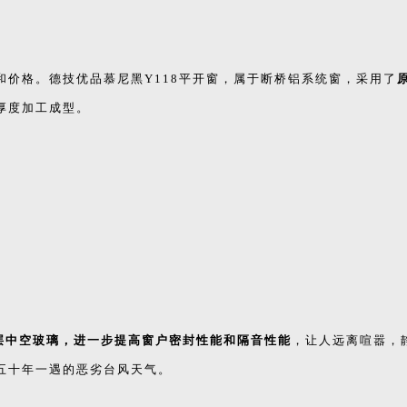
价格。德技优品慕尼黑Y118平开窗，属于断桥铝系统窗，采用了
厚度加工成型。
双层中空玻璃，进一步提高窗户密封性能和隔音性能
，让人远离喧嚣，
五十年一遇的恶劣台风天气。