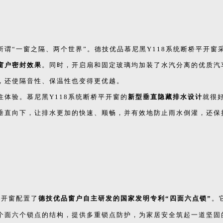
谓“一窗之隔、两个世界”。德技优品慕尼黑Y118系统断桥平开窗
窗户密封效果
。同时，开启扇和固定玻璃均加装了水汽分离的优质汽
，还使隔音性、保温性也变得更优越。
体验。慕尼黑Y118系统断桥平开窗的
新型垂直隐藏排水设计
就很
垂直向下，让排水更加的快速、顺畅，并有效地防止雨水倒灌，还保
平开窗配置了
德技优品窗户自主研发的国家发明专利“四面六点锁”
。
个面六个锁点的结构，提供多重锁点防护，为家居安全筑起一道坚固