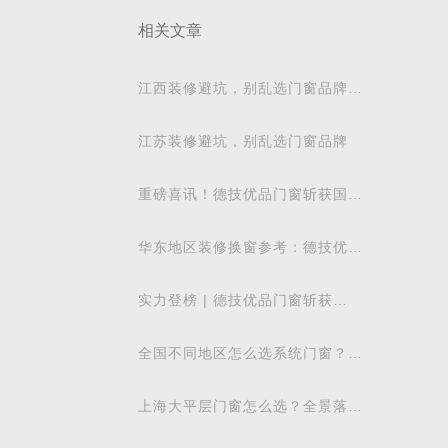
相关文章
利，其
江西装修避坑，别乱选门窗品牌，
盟
德技优品门窗可作为装修对比参考
江苏装修避坑，别乱选门窗品牌
面贯彻
重磅喜讯！德技优品门窗斩获国际
，持续
飓风认证，硬核实力再获权威认可
华东地区装修换窗参考：德技优品
门窗本地气候适配解析
与技
实力登榜 | 德技优品门窗斩获
2026 年度 “门窗十大品牌” 殊荣，
以中国智造赋
全国不同地区怎么选系统门窗？南
品将
方抗台风、北方抗风沙适配方案
的人
上海大平层门窗怎么选？全景落地
窗适配高层居住的实用标准