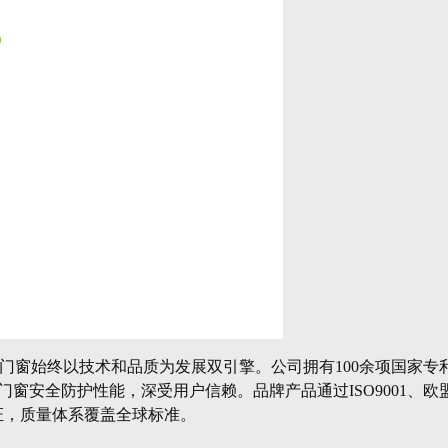
搜索并关注
扫一扫关注视频号
搜索并关注
搜
@德技优品门窗总部
@德技优品门窗
@德技优品旗舰店
@德技
广东德技优品门窗有限公司 Copyright © 版权所有
粤ICP备150494
佛山市｜佛山市南海区狮山镇兴业东路6号深科创智园19座德技优品门窗总部 加