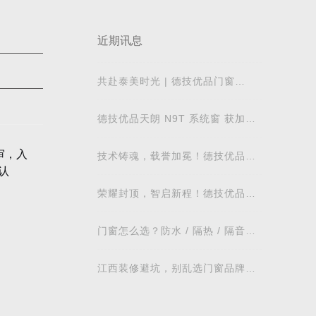
近期讯息
共赴泰美时光 | 德技优品门窗
2026核心经销商峰会荣耀启幕
德技优品天朗 N9T 系统窗 获加拿
大能源之星节能认证
审，入
技术铸魂，载誉加冕！德技优品门
认
窗荣获科学技术奖
荣耀封顶，智启新程！德技优品门
窗肇庆智慧工业园铸就门窗智造新
标杆
门窗怎么选？防水 / 隔热 / 隔音需
求对照表，湖北本地业主直接抄作
批符
业
驻“佛
江西装修避坑，别乱选门窗品牌，
德技优品门窗可作为装修对比参考
销往