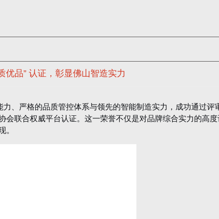
质优品” 认证，彰显佛山智造实力
新能力、严格的品质管控体系与领先的智能制造实力，成功通过评
理协会联合权威平台认证。这一荣誉不仅是对品牌综合实力的高度
现。
合深科创智谷、佛山质造国际贸易服务平台共同推出，旨在遴选一
、智能等多维度表现突出的佛山本土产品。获认证产品不仅可入
佛山质造平台的渠道支持和国际展销资源，真正实现“佛山优品，