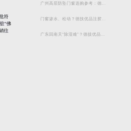
广州高层防坠门窗选购参考：德技
优品门窗，专注高层居家安全
门窗渗水、松动？德技优品注胶工
艺，解锁家居密封稳固新高度
广东回南天“除湿难”？德技优品门
窗密封防水，守住家居干爽底线