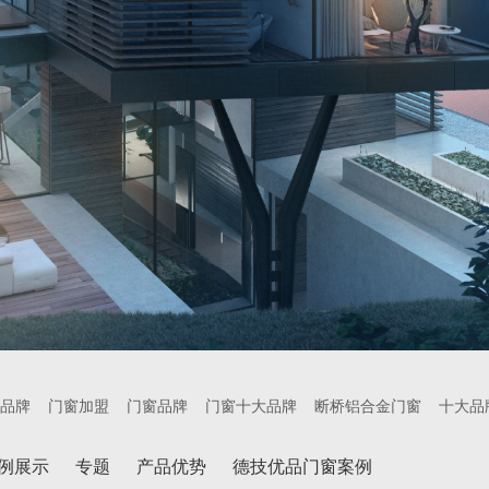
品牌
门窗加盟
门窗品牌
门窗十大品牌
断桥铝合金门窗
十大品
例展示
专题
产品优势
德技优品门窗案例