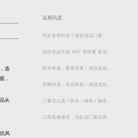
近期讯息
共赴泰美时光 | 德技优品门窗
2026核心经销商峰会荣耀启幕
德技优品天朗 N9T 系统窗 获加拿
大能源之星节能认证
技术铸魂，载誉加冕！德技优品门
，选
窗荣获科学技术奖
面，
荣耀封顶，智启新程！德技优品门
窗肇庆智慧工业园铸就门窗智造新
标杆
品从
门窗怎么选？防水 / 隔热 / 隔音需
求对照表，湖北本地业主直接抄作
业
江西装修避坑，别乱选门窗品牌，
德技优品门窗可作为装修对比参考
，抗风