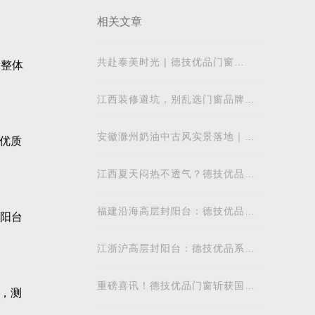
相关文章
共赴泰美时光 | 德技优品门窗
，整体
2026核心经销商峰会荣耀启幕
江西装修避坑，别乱选门窗品牌，
德技优品门窗可作为装修对比参考
安徽滁州奶油中古风实景落地｜德
优质
技优品系统窗适配江南梅雨气候
江西夏天闷热不透气？德技优品微
通风窗怎么样
福建沿海高层封阳台：德技优品安
，阳台
全系统窗抗台风防潮地域解析
江浙沪高层封阳台：德技优品系统
门窗抗风防潮性能解析
重磅喜讯！德技优品门窗斩获国际
，测
飓风认证，硬核实力再获权威认可