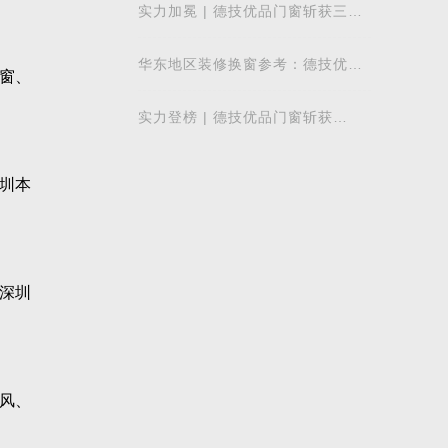
实力加冕 | 德技优品门窗斩获三项
行业重磅荣誉，以智造力量赋能高
质量发展
华东地区装修换窗参考：德技优品
窗、
门窗本地气候适配解析
实力登榜 | 德技优品门窗斩获
2026 年度 “门窗十大品牌” 殊荣，
以中国智造赋
圳本
深圳
风、