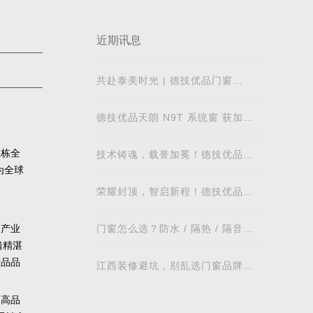
近期讯息
共赴泰美时光 | 德技优品门窗
2026核心经销商峰会荣耀启幕
德技优品天朗 N9T 系统窗 获加拿
大能源之星节能认证
独栋全
技术铸魂，载誉加冕！德技优品门
窗荣获科学技术奖
为全球
荣耀封顶，智启新程！德技优品门
窗肇庆智慧工业园铸就门窗智造新
标杆
门窗怎么选？防水 / 隔热 / 隔音需
窗产业
求对照表，湖北本地业主直接抄作
借
精湛
业
产品品
江西装修避坑，别乱选门窗品牌，
德技优品门窗可作为装修对比参考
为高品