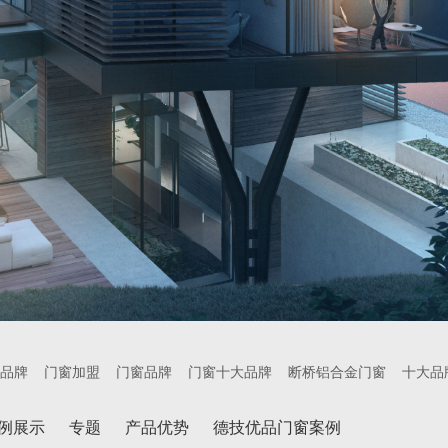
品牌
门窗加盟
门窗品牌
门窗十大品牌
断桥铝合金门窗
十大品
例展示
专题
产品优势
德技优品门窗案例