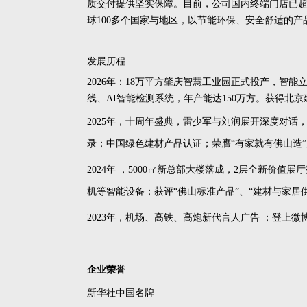
质交付提供坚实保障。目前，公司国内终端门店已超
球100多个国家与地区，以节能环保、安全舒适的
发展历程
2026年
：
18万平方肇庆智慧工业园正式投产，智能
线
、
AI智能检测系统，
年产能达
150万方
。获得北京
2025年，十周年盛典，雷少军与刘润展开深度对
录；
中国绿色建材产品认证；荣膺“有家就有佛山造”产
2024年 ，5000㎡新总部大楼落成，2层全新价
机等智能设备；获评“佛山标准产品”、“建材与家居供
2023年，机场、高铁、高炮新代言人广告 ；登上
企业荣誉
新华社中国名牌