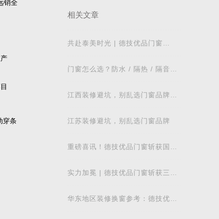
远销全
相关文章
共赴泰美时光 | 德技优品门窗
2026核心经销商峰会荣耀启幕
生产
门窗怎么选？防水 / 隔热 / 隔音需
求对照表，湖北本地业主直接抄作
荐目
业
江西装修避坑，别乱选门窗品牌，
德技优品门窗可作为装修对比参考
江苏装修避坑，别乱选门窗品牌
动穿条
重磅喜讯！德技优品门窗斩获国际
飓风认证，硬核实力再获权威认可
实力加冕 | 德技优品门窗斩获三项
行业重磅荣誉，以智造力量赋能高
质量发展
华东地区装修换窗参考：德技优品
门窗本地气候适配解析