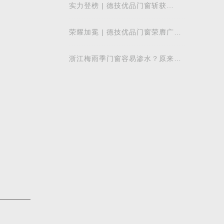
实力登榜 | 德技优品门窗斩获
2026 年度 “门窗十大品牌” 殊荣，
以中国智造赋
荣耀加冕 | 德技优品门窗荣膺广东
省门业协会第四届副会长单位，雷
少军董事
浙江梅雨季门窗容易渗水？原来差
别在注胶工艺