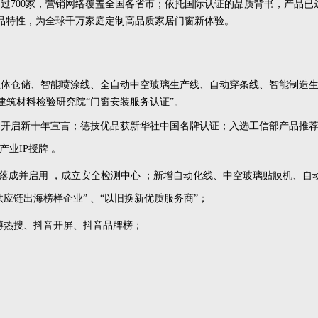
过700家，营销网络覆盖全国各省市；依托国际认证的品质背书，产品已
产品特性，为全球千万家庭定制高品质家居门窗新体验。
立体
仓储
、智能喷涂线、
全自动中空玻璃生产线
、自动穿条线、智能制造
建筑材料检验研究院“门窗安装服务认证”。
话，开启新十年宣言；德技优品获新华社中国名牌认证；
入选工信部产品推
业IP授牌 。
值展厅落成并启用 ，成立安全检测中心 ；新增自动化线、中空玻璃贴膜机、自
应链出海榜样企业” 、“以旧换新优质服务商”；
微博热搜、抖音开屏、抖音品牌榜；