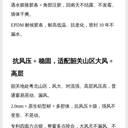
遇水膨胀胶条 + 角部注胶，回南天不结露、不发霉、
墙体干爽。
EPDM 耐候胶条，耐高低温、抗老化，密封 10 年不
漏水。
抗风压 + 稳固，适配韶关山区大风 +
高层
韶关地处粤北山区，风大、对流强、高层风压高，普
通窗易晃动、漏风。
2.0mm + 原生铝型材 + 多腔体，抗风压 9 级，强风不
变形、不晃动。
专利四面六点锁，整窗多点咬合，大风天不漏风、不