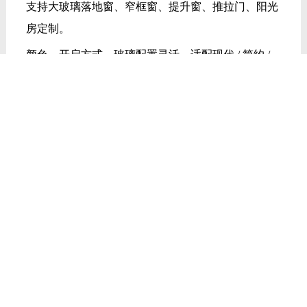
支持大玻璃落地窗、窄框窗、提升窗、推拉门、阳光
房定制。
颜色、开启方式、玻璃配置灵活，适配现代 / 简约 /
新中式装修。
小户型强通风、大户型广视野、山区房强稳固，一站
式满足。
中高端性价比，贴合韶关家装预算
德技优品中高端定位、一线品质、亲民价格，比进口
品牌省 30%-50%，封阳台 / 换窗综合性价比高，符合
韶关家庭务实消费需求。