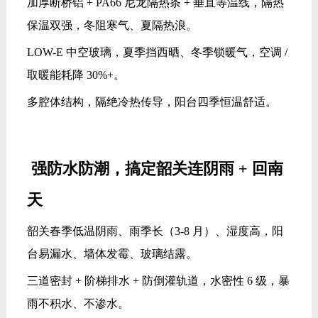
加厚断桥铝 + PA66 尼龙隔热条 + 垂直等温线，隔热
保温双强，冬阻寒气、夏隔热浪。
LOW-E 中空玻璃，夏季挡西晒、冬季锁暖气，空调 /
取暖能耗降 30%+。
多腔体结构，隔绝冷热传导，阳台四季恒温舒适。
强防水防潮，搞定韶关连阴雨 + 回南
天
韶关春季低温阴雨、雨季长（3-8 月）、湿度高，阳
台易漏水、墙体发霉、玻璃结露。
三道密封 + 阶梯排水 + 防倒灌轨道，水密性 6 级，暴
雨不积水、不渗水。