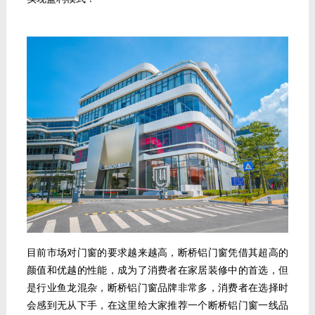
目前市场对
门窗的要求越来越高，断桥铝门窗凭借其
超高的
颜值和
优越的性能，
成
为
了消费者在
家居装修中的首选，
但
是行业鱼龙混杂，
断桥铝门窗品牌非常多，
消费者
在选择时
会感到无从下手，在这里给大家推荐一个断桥铝门窗一线品