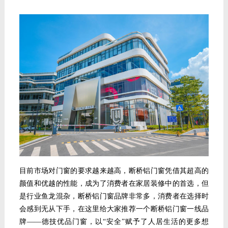
目前市场对
门窗的要求越来越高，断桥铝门窗凭借其
超高的
颜值和
优越的性能，
成
为
了消费者在
家居装修中的首选，
但
是行业鱼龙混杂，
断桥铝门窗品牌非常多，
消费者
在选择时
会感到无从下手，在这里给大家推荐一个断桥铝门窗一线品
牌
——德技优品门窗，
以
“安全”赋予了人居生活的更多想