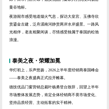
曼谷地标。
夜游闹市感受地道烟火气息，探访大皇宫、玉佛寺欣
赏鎏金古建，泛舟湄南河静赏两岸水岸盛景。一路风
光相伴，老友相聚闲谈，尽情感受独属于泰国的松弛
浪漫。
泰美之夜・荣耀加冕
华灯初上，乐声悠扬，2026上半年度经销商泰国峰会
——泰美之夜盛典正式拉开帷幕。
德技优品门窗营销总裁叶杨勇登台致辞，回望上半年
市场整体发展态势，肯定全体经销商不畏市场变化、
坚持品质经营、主动拓客的实干精神。