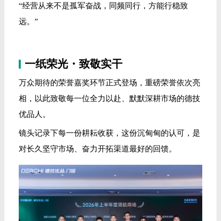
“经营从来不是孤军奋战，同频同行，方能行稳致
远。”
一纸荣光・致敬实干
万众期待的荣誉嘉奖环节正式登场，重磅荣誉依次亮
相，以此致敬每一位全力以赴、默默深耕市场的德技
优品人。
镜头记录下每一份耕耘收获，这份沉甸甸的认可，是
对长久坚守市场、奋力开拓渠道最好的回馈。