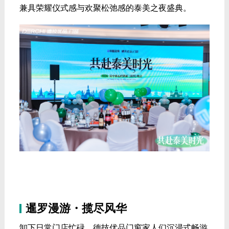
兼具荣耀仪式感与欢聚松弛感的泰美之夜盛典。
暹罗漫游・揽尽风华
卸下日常门店忙碌，德技优品门窗家人们沉浸式畅游