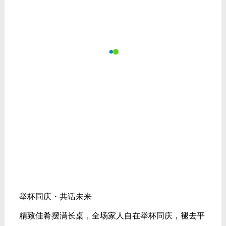
精致佳肴摆满长桌，全场家人自在举杯同庆，褪去平
日门店忙碌，轻松畅谈一路走来的经营点滴，尽情畅
想下一阶段的发展蓝图。
清脆杯盏相互碰撞，声响里藏着多年并肩同行沉淀下
来的默契，更饱含全体家人同心携手、稳步向前的坚
定决心。
泰美之夜盛典的灯光渐暗，但旅途的精彩才刚刚拉开
序幕。
这趟泰美时光，还有更多值得期待的瞬间，正在路
上。