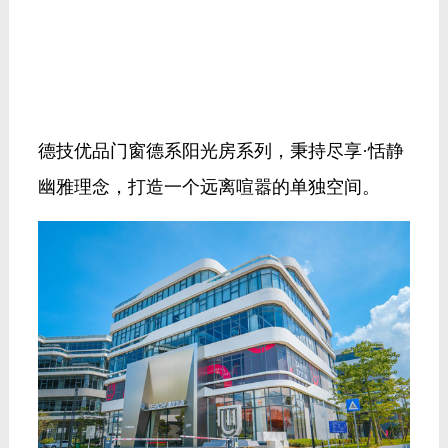
德技优品门窗德系阳光房系列，秉持尽享·恬静
幽雅理念，打造一个远离喧嚣的单独空间。