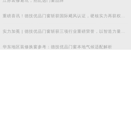
江苏装修避坑，别乱选门窗品牌
重磅喜讯！德技优品门窗斩获国际飓风认证，硬核实力再获权威
认可
实力加冕 | 德技优品门窗斩获三项行业重磅荣誉，以智造力量赋
能高质量发展
华东地区装修换窗参考：德技优品门窗本地气候适配解析
实力登榜 | 德技优品门窗斩获 2026 年度 “门窗十大品牌” 殊荣，
以中国智造赋
荣耀加冕 | 德技优品门窗荣膺广东省门业协会第四届副会长单
位，雷少军董事
华东装修换窗参考：德技优品门窗本地气候适配解析