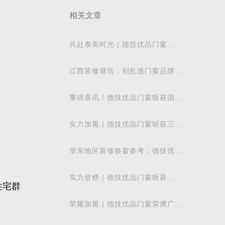
相关文章
共赴泰美时光 | 德技优品门窗
2026核心经销商峰会荣耀启幕
江西装修避坑，别乱选门窗品牌，
德技优品门窗可作为装修对比参考
重磅喜讯！德技优品门窗斩获国际
飓风认证，硬核实力再获权威认可
实力加冕 | 德技优品门窗斩获三项
行业重磅荣誉，以智造力量赋能高
质量发展
华东地区装修换窗参考：德技优品
门窗本地气候适配解析
实力登榜 | 德技优品门窗斩获
住宅群
2026 年度 “门窗十大品牌” 殊荣，
以中国智造赋
荣耀加冕 | 德技优品门窗荣膺广东
省门业协会第四届副会长单位，雷