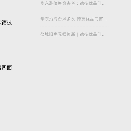
少军董事
华东装修换窗参考：德技优品门窗
本地气候适配解析
华东沿海台风多发 德技优品门窗打
造温州本地化适配方案
盐城旧房无损焕新｜德技优品门窗
一站式换窗方案 旧窗换新无需大改
造