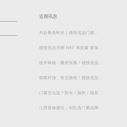
近期讯息
共赴泰美时光 | 德技优品门窗
2026核心经销商峰会荣耀启幕
德技优品天朗 N9T 系统窗 获加拿
大能源之星节能认证
技术铸魂，载誉加冕！德技优品门
窗荣获科学技术奖
荣耀封顶，智启新程！德技优品门
窗肇庆智慧工业园铸就门窗智造新
标杆
门窗怎么选？防水 / 隔热 / 隔音需
求对照表，湖北本地业主直接抄作
业
江西装修避坑，别乱选门窗品牌，
德技优品门窗可作为装修对比参考