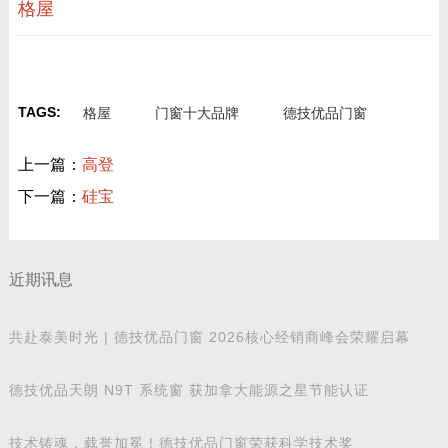
格屋
TAGS:
格屋
门窗十大品牌
德技优品门窗
上一篇：
高登
下一篇：
硅宝
近期讯息
共赴泰美时光 | 德技优品门窗 2026核心经销商峰会荣耀启幕
德技优品天朗 N9T 系统窗 获加拿大能源之星节能认证
技术铸魂，载誉加冕！德技优品门窗荣获科学技术奖