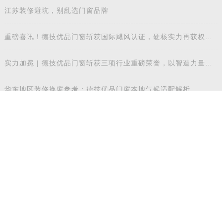
江苏装修避坑，别乱选门窗品牌
重磅喜讯！德技优品门窗斩获国际飓风认证，硬核实力再获权威
认可
实力加冕 | 德技优品门窗斩获三项行业重磅荣誉，以智造力量赋
能高质量发展
华东地区装修换窗参考：德技优品门窗本地气候适配解析
实力登榜 | 德技优品门窗斩获 2026 年度 “门窗十大品牌” 殊荣，
以中国智造赋
荣耀加冕 | 德技优品门窗荣膺广东省门业协会第四届副会长单
位，雷少军董事
华东装修换窗参考：德技优品门窗本地气候适配解析