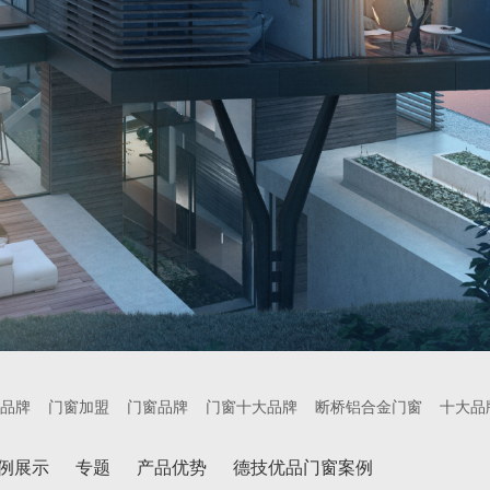
品牌
门窗加盟
门窗品牌
门窗十大品牌
断桥铝合金门窗
十大品
例展示
专题
产品优势
德技优品门窗案例