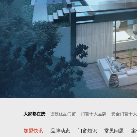
大家都在搜:
德技优品门窗
门窗十大品牌
安全门窗十大
加盟快讯
品牌动态
门窗知识
常见问题
案