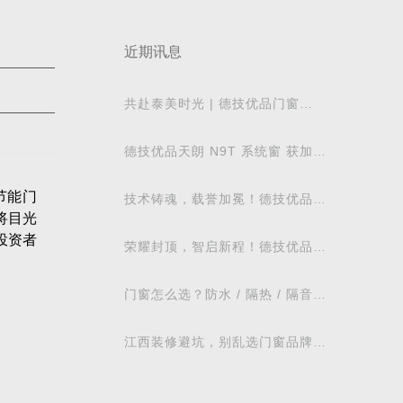
近期讯息
共赴泰美时光 | 德技优品门窗
2026核心经销商峰会荣耀启幕
德技优品天朗 N9T 系统窗 获加拿
大能源之星节能认证
节能门
技术铸魂，载誉加冕！德技优品门
将目光
窗荣获科学技术奖
投资者
荣耀封顶，智启新程！德技优品门
窗肇庆智慧工业园铸就门窗智造新
标杆
门窗怎么选？防水 / 隔热 / 隔音需
求对照表，湖北本地业主直接抄作
业
江西装修避坑，别乱选门窗品牌，
德技优品门窗可作为装修对比参考
节能门
力，在