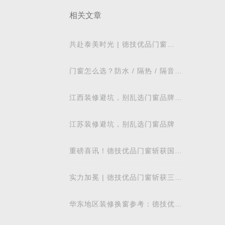
消费者
相关文章
共赴泰美时光 | 德技优品门窗
2026核心经销商峰会荣耀启幕
门窗怎么选？防水 / 隔热 / 隔音需
开店之
求对照表，湖北本地业主直接抄作
与门窗
业
江西装修避坑，别乱选门窗品牌，
德技优品门窗可作为装修对比参考
江苏装修避坑，别乱选门窗品牌
重磅喜讯！德技优品门窗斩获国际
的营销
飓风认证，硬核实力再获权威认可
算，将
实力加冕 | 德技优品门窗斩获三项
行业重磅荣誉，以智造力量赋能高
质量发展
华东地区装修换窗参考：德技优品
门窗本地气候适配解析