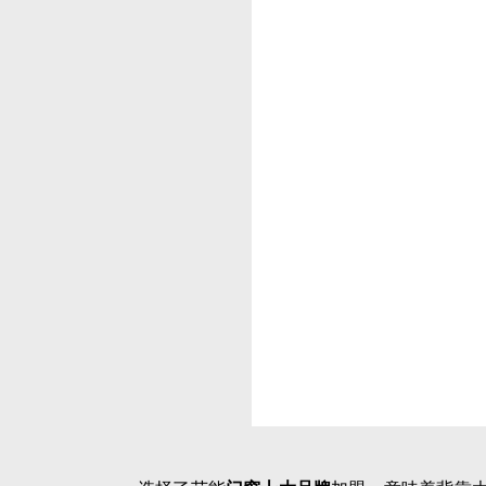
加盟节能
门窗十大品牌
之前，计划是必不可
进加盟的各种事项。
TAGS:
门窗十大品牌
上一篇：
在茂名，做铝合金门窗加盟，选这个品