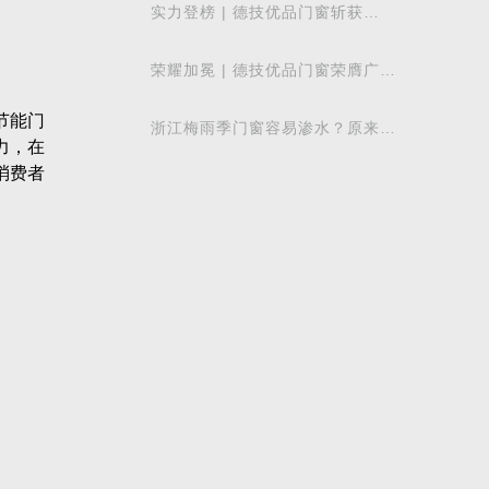
实力登榜 | 德技优品门窗斩获
2026 年度 “门窗十大品牌” 殊荣，
以中国智造赋
荣耀加冕 | 德技优品门窗荣膺广东
省门业协会第四届副会长单位，雷
少军董事
浙江梅雨季门窗容易渗水？原来差
别在注胶工艺