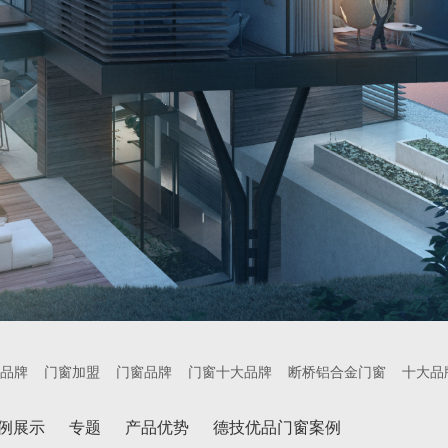
品牌
门窗加盟
门窗品牌
门窗十大品牌
断桥铝合金门窗
十大品
例展示
专题
产品优势
德技优品门窗案例