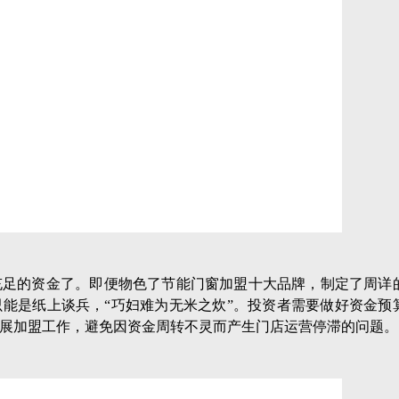
广东德技优品门窗有限公司 Copyright © 版权所有
粤ICP备150494
佛山市｜佛山市南海区狮山镇兴业东路6号深科创智园19座德技优品门窗总部 加