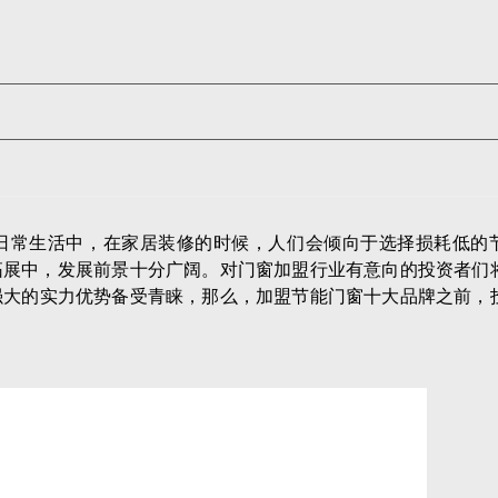
日常生活中，在家居装修的时候，人们会倾向于选择损耗低的
拓展中，发展前景十分广阔。对门窗加盟行业有意向的投资者们
强大的实力优势备受青睐，那么，加盟节能门窗十大品牌之前，
门窗加盟店，如果没有，那么投资者便可以在当地做出差异化的
节能品牌门窗加盟店，那么投资者就要考量加盟品牌门窗的竞争