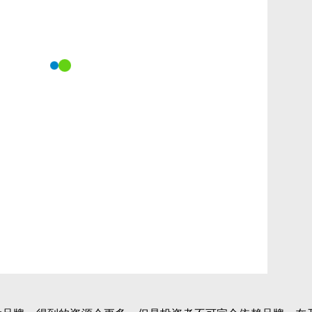
少的，不管是对于市场的调查还是运营的计划，做好准备才能更
牌就对了！