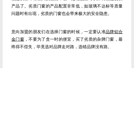
产品了。劣质门窗的产品配置非常低，如玻璃不达标等质量
问题时有出现，劣质的门窗也会带来极大的安全隐患。
意向加盟的朋友们在选择门窗的时候，一定要认准
品牌铝合
金门窗
，不要为了贪一时的便宜，买了劣质的杂牌门窗，最
终得不偿失，毕竟选对品牌走对路，选错品牌没有路。
TAGS:
上一篇：
昆明西山门窗十大品牌加盟选哪家？厂家实力很
重要！
下一篇：
陕西宝鸡|铝合金门窗专卖店想占据市场，销售要
有“亲和力”