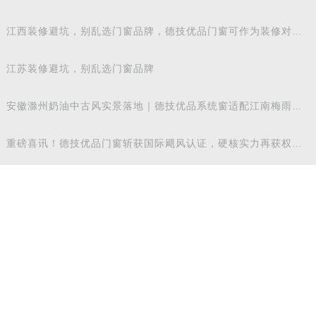
抄作业
江西装修避坑，别乱选门窗品牌，德技优品门窗可作为装修对比
参考
江苏装修避坑，别乱选门窗品牌
安徽滁州奶油中古风实景落地｜德技优品系统窗适配江南梅雨气
候
重磅喜讯！德技优品门窗斩获国际飓风认证，硬核实力再获权威
认可
实力加冕 | 德技优品门窗斩获三项行业重磅荣誉，以智造力量赋
能高质量发展
华东地区装修换窗参考：德技优品门窗本地气候适配解析
实力登榜 | 德技优品门窗斩获 2026 年度 “门窗十大品牌” 殊荣，
以中国智造赋
荣耀加冕 | 德技优品门窗荣膺广东省门业协会第四届副会长单
位，雷少军董事