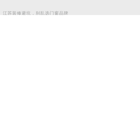
参考
江苏装修避坑，别乱选门窗品牌
安徽滁州奶油中古风实景落地｜德技优品系统窗适配江南梅雨气
候
华东沿海装修避坑，别乱选门窗品牌
江西夏天闷热不透气？德技优品微通风窗怎么样
福建沿海高层封阳台：德技优品安全系统窗抗台风防潮地域解析
江浙沪高层封阳台：德技优品系统门窗抗风防潮性能解析
重磅喜讯！德技优品门窗斩获国际飓风认证，硬核实力再获权威
认可