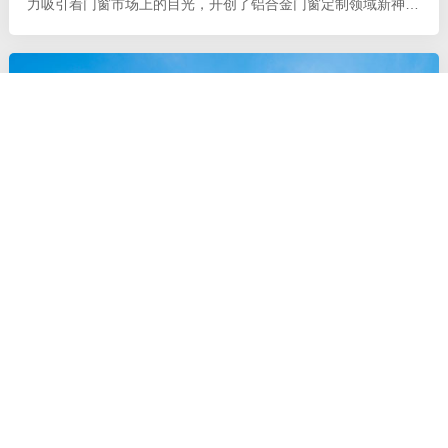
力吸引着门窗市场上的目光，开创了铝合金门窗定制领域新神
话。 拥有二十载荣光的门窗加盟一线品牌德技优品门窗，今年
又有大动作，斥千万巨资
铝合金门窗品牌：德技优品门窗一对一帮扶，助
力千万大商！