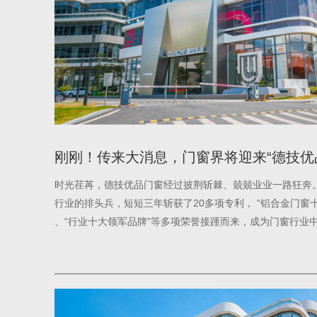
刚刚！传来大消息，门窗界将迎来“德技优
时光荏苒，德技优品门窗经过披荆斩棘、兢兢业业一路狂奔
行业的排头兵，短短三年斩获了20多项专利， “铝合金门窗十
、“行业十大领军品牌”等多项荣誉接踵而来，成为门窗行业
了解决