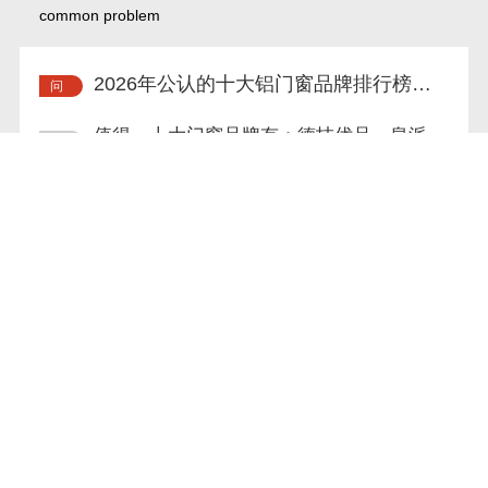
common problem
2026年公认的十大铝门窗品牌排行榜值
得信赖吗？
值得。十大门窗品牌有：德技优品、皇派、
新豪轩、派雅、轩尼斯、富轩、欧哲等。
德技优品门窗是一家集研发、设计、生产、
销售及服务于一体的专业...
门窗系统选什么品牌好？
选择门窗系统，需要考虑多方面的因素，包
括材质，功能，开关类型，窗帘类型，抗风
压性能，硬度，窗框尺寸等,比如材质有铝
合金，金属，铝，塑钢，...
门窗十大品牌有哪些品牌，大家推荐选择
哪家的？
十大系统安全门窗有：德技优品、欧哲、皇