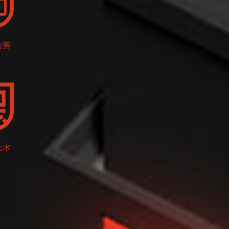
防剪
止水