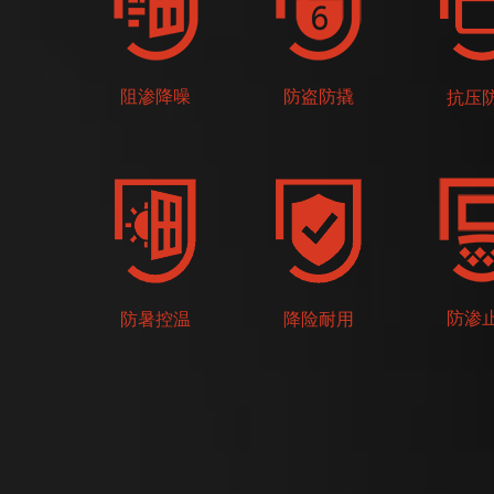
阻渗降噪
防盗防撬
抗压
防渗
防暑控温
降险耐用