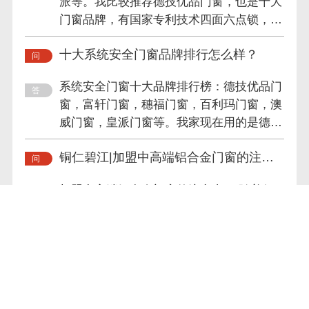
派等。我比较推荐德技优品门窗，也是十大
门窗品牌，有国家专利技术四面六点锁，这
么多年一直专注系统安全...
十大系统安全门窗品牌排行怎么样？
系统安全门窗十大品牌排行榜：德技优品门
窗，富轩门窗，穗福门窗，百利玛门窗，澳
威门窗，皇派门窗等。我家现在用的是德技
优品门窗，他们一直专注...
铜仁碧江|加盟中高端铝合金门窗的注意
事项
加盟中高端铝合金门窗的注意事项 随着行
业发展以及社会生活消费水平的不断提高，
用户对于中高端 铝合金门窗 的需求量逐渐
加大，不少投资者都考虑进...
佛山铝合金门窗加盟，实地考察至关重要
佛山的铝合金门窗厂家有很多，想要加盟铝