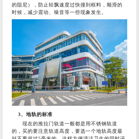
的阻尼）
，
防止轻飘速度过快撞到框料，
顺滑的
时候，
减少
震动、噪音等一些现象发生。
3、地轨的标准
现在的推拉门轨道一般都是用不锈钢轨道
的，买的
要注意轨道高度
，
要选一个
地轨高度最
好不要超过
5毫米
的，这样
方便清洁卫生的
同时还