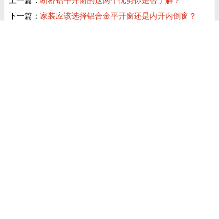
上一篇：
断桥铝平开窗的这两个优势你是否了解？
下一篇：
家装应该选择铝合金平开窗还是内开内倒窗？
近期讯息
共赴泰美时光 | 德技优品门窗 2026核心经销商峰会荣耀启幕
德技优品天朗 N9T 系统窗 获加拿大能源之星节能认证
技术铸魂，载誉加冕！德技优品门窗荣获科学技术奖
荣耀封顶，智启新程！德技优品门窗肇庆智慧工业园铸就门窗智
造新标杆
门窗怎么选？防水 / 隔热 / 隔音需求对照表，湖北本地业主直接
抄作业
江西装修避坑，别乱选门窗品牌，德技优品门窗可作为装修对比