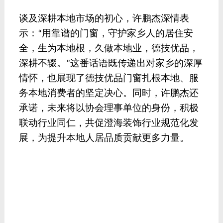
谈及深耕本地市场的初心，许鹏杰深情表
示：
用靠谱的门窗，守护家乡人的居住安
“
全，生为本地根，久做本地业，德技优品，
深耕不辍。
这番话语既传递出对家乡的深厚
”
情怀，也展现了德技优品门窗扎根本地、服
务本地消费者的坚定决心。同时，
许鹏杰
还
承诺，未来将以协会理事单位的身份，积极
联动行业同仁，共促澄海装饰行业规范化发
展，为提升本地人居品质贡献更多力量。
为让现场嘉宾更直观地感受产品实力，德技
优品门窗在庆典现场特别增设了专属展位。
展位上，品牌核心产品悉数亮相，从精选的
高强度铝合金型材、安全玻璃，到细节满满