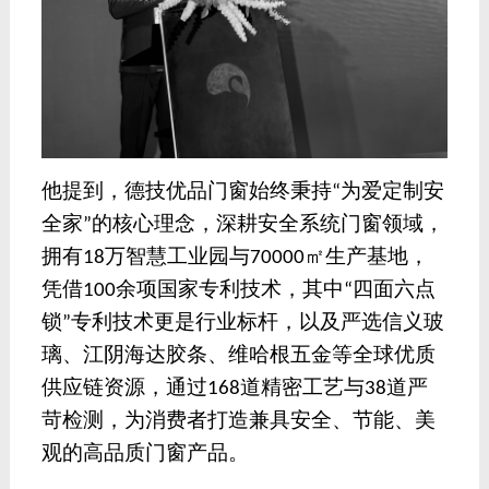
他提到，德技优品门窗始终秉持
为爱定制安
“
全家
的核心理念，深耕安全系统门窗领域，
”
拥有
万智慧工业园与
㎡生产基地，
18
70000
凭借
余项国家专利技术，其中
四面六点
100
“
锁
专利技术更是行业标杆，以及严选信义玻
”
璃、江阴海达胶条、维哈根五金等全球优质
供应链资源，通过
道精密工艺与
道严
168
38
苛检测，为消费者打造兼具安全、节能、美
观的高品质门窗产品。