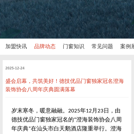
加盟快讯
品牌动态
门窗知识
常见问题
案例
2025-12-24
盛会启幕，共筑美好！德技优品门窗独家冠名澄海
装饰协会八周年庆典圆满落幕
岁末寒冬，暖意融融。
年
月
日，由
2025
12
23
德技优品门窗独家冠名的
澄海装饰协会八周
“
年庆典
在汕头市白天鹅酒店隆重举行。澄海
”