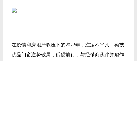
在疫情和房地产双压下的2022年，注定不平凡，德技
优品门窗逆势破局，砥砺前行，与经销商伙伴并肩作
战，未来也必将奋力打赢2023年市场攻坚战。敬请期
待！