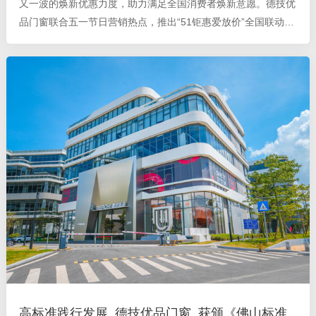
又一波的焕新优惠力度，助力满足全国消费者焕新意愿。德技优
品门窗联合五一节日营销热点，推出“51钜惠爱放价”全国联动大
促活动，多品类爆款美窗，惊爆价惠动全民；多重大牌好礼，震
撼福利疯狂送！携手
高标准践行发展_德技优品门窗_获颁《佛山标准