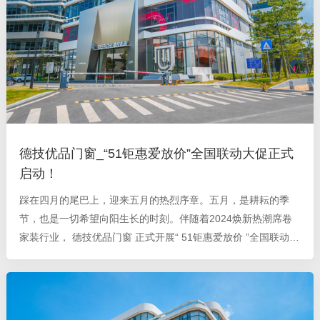
德技优品门窗_“51钜惠爱放价”全国联动大促正式
启动！
踩在四月的尾巴上，迎来五月的热烈序章。五月，是耕耘的季
节，也是一切希望向阳生长的时刻。伴随着2024焕新热潮席卷
家装行业， 德技优品门窗 正式开展“ 51钜惠爱放价 ”全国联动大
促活动 ，以爆款门窗钜惠价格抢占新一轮消费市场，为爱助阵
广大消费者焕新理想家。