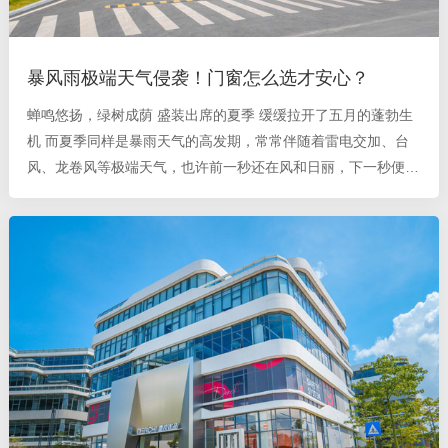
暴风雨极端天气侵袭！门窗怎么选才安心？
蝉鸣悠扬，绿树成荫 盛装出席的夏季 缓缓拉开了五月的蓬勃生
机 而夏季同样是暴雨天气的高发期，常常伴随着雷电交加、台
风、龙卷风等极端天气，也许前一秒还在风和日丽，下一秒便乌
云密布、电闪雷鸣，夏季的“变脸”经常让人猝不及防，我们把蜗
居在家当成了应对极