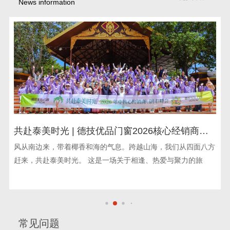
News information
时光 | 德技优品门窗2026核心经销商泰
共赴泰美时光
圆满收官
会荣耀启幕
来，带着椰香和海的气息。跨越山海，我们从四面八方
跨越山海，赴一
赴泰美时光。 这是一场关于相逢、热爱与聚力的旅
经销商泰国峰
浪
常见问题