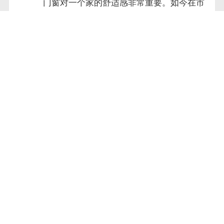
门窗对一个家的舒适感非常重要。如今在市
面上受到较多用户欢迎的便是断桥铝合金门
窗，断桥铝合金门窗外观...
高档铝合金门窗如何引起消费者的情感共
鸣？
高档铝合金门窗的竞争十分激烈，很多高档
铝合金门窗都在推进品牌化的建设，将自己
的卖点进行包装，最终转化体现为品牌的形
象。尽管每个高档铝合金...